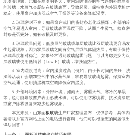
现冷凝现象。比如在寒冷的冬天，室内温暖潮湿的空气遇到外面寒冷
的玻璃，水蒸气会凝结在玻璃表面，导致起雾。保持室内外温度相对
稳定，使用窗户加热器或空气干燥器等设备来降低湿度。
2. 玻璃密封不良：如果窗户或门的密封条老化或损坏，外部的冷
空气容易进入室内，导致玻璃表面温度下降，从而产生雾气。检查密
封条是否完好，如有破损及时更换。
3. 玻璃质量问题：低质量的玻璃或单层玻璃比双层玻璃更容易发
生起雾现象，因为双层玻璃之间有空气层或气体隔热层，有助于保持
玻璃温度相对稳定。如果经常遇到玻璃起雾问题，可以考虑更换为双
层玻璃或使用低辐射（Low-E）玻璃，增强隔热性。
4. 室内湿度过高：室内湿度过高（例如，由于长时间的烹饪、洗
澡等活动）会增加空气中的水蒸气量，容易导致玻璃起雾。保持室内
空气流通，使用抽湿机或空调降低室内湿度。
5. 外部环境因素：外部环境，如雨天、雾霾天气、寒冷的早晨
等，也可能导致窗户表面形成水珠。可以使用防雾喷雾、抗水滴涂层
或窗户除雾设备来减少起雾现象。
本文来源：
山东面板玻璃生产厂家
整理发布，仅供参考，具体内
容请联系官方网站上面的电话进行咨询，他们可以根据您的问题做出
详尽回答！
上一条 ：
面板玻璃的储存技巧有哪些...