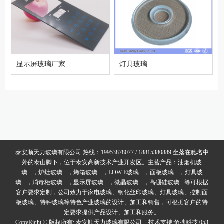
显示屏玻璃厂家
灯具玻璃
泰安顺天力玻璃有限公司 热线：19953878077 / 18815380889 坐落在驰名中
外的泰山脚下，位于泰安高新技术产业开发区。主营产品：
油烟机玻
璃
，
炉灶玻璃
，
烤箱玻璃
，
LOW-E玻璃
，
面板玻璃
，
灯具玻
璃
，
消毒柜玻璃
，
显示屏玻璃
，
微晶玻璃
，
高硼硅玻璃
等可根据
客户要求定制，公司致力于家电玻璃、钢化丝印玻璃、灯具玻璃、控制面
板玻璃、特种玻璃等特色产业玻璃的设计、加工和销售，可根据客户的特
定要求提供产品设计、加工和服务。
CopyRight © 版权所有:
泰安顺天力玻璃有限公司
技术支持:
佰搜科技 053