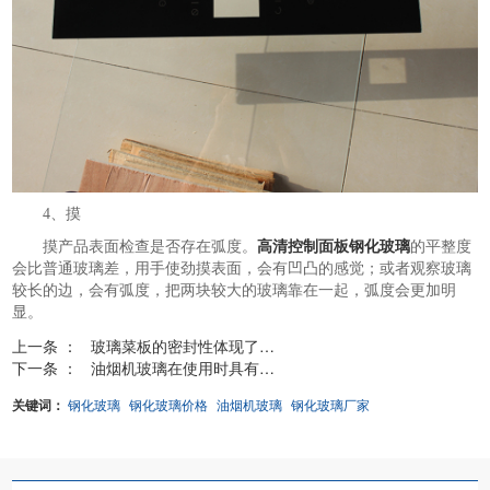
4、摸
摸产品表面检查是否存在弧度。
高清控制面板钢化玻璃
的平整度
会比普通玻璃差，用手使劲摸表面，会有凹凸的感觉；或者观察玻璃
较长的边，会有弧度，把两块较大的玻璃靠在一起，弧度会更加明
显。
上一条 ：
玻璃菜板的密封性体现了什么？
下一条 ：
油烟机玻璃在使用时具有哪些保障
关键词：
钢化玻璃
钢化玻璃价格
油烟机玻璃
钢化玻璃厂家