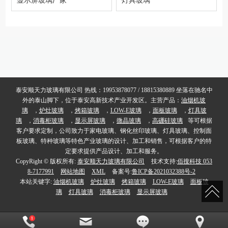
显示屏玻璃厂家
灯具玻璃
泰安顺天力玻璃有限公司 热线：19953878077 / 18815380889 坐落在驰名中
外的泰山脚下，位于泰安高新技术产业开发区。主营产品：
油烟机玻
璃
，
炉灶玻璃
，
烤箱玻璃
，
LOW-E玻璃
，
面板玻璃
，
灯具玻
璃
，
消毒柜玻璃
，
显示屏玻璃
，
微晶玻璃
，
高硼硅玻璃
等可根据
客户要求定制，公司致力于家电玻璃、钢化丝印玻璃、灯具玻璃、控制面
板玻璃、特种玻璃等特色产业玻璃的设计、加工和销售，可根据客户的特
定要求提供产品设计、加工和服务。
CopyRight © 版权所有:
泰安顺天力玻璃有限公司
技术支持:
佰搜科技 053
8-7177991
网站地图
XML
备案号:
鲁ICP备2021032388号-2
本站关键字:
油烟机玻璃
炉灶玻璃
烤箱玻璃
LOW-E玻璃
面板玻
璃
灯具玻璃
消毒柜玻璃
显示屏玻璃